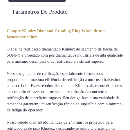
Parâmetros Do Produto
Garra
Formato do segmento
Compre Klindex Diamond Grinding Ring Wheel de um
Barra, Redondo, Flecha, PCD,
30/40#, 36#, 50/60#, etc.
fornecedor chinês
etc.
O anel de retificação diamantado Klindex do segmento de flecha da
SUNNY é projetado com pós diamantados industriais de alta qualidade
para máximo desempenho de retificação e vida útil superior.
Dureza
Extremo
Muito
Médio
Muito
do
Duro
Macio
Difícil
difícil
Duro
macio
Nossos segmentos de retificação especialmente formulados
concreto
proporcionam máxima eficiência de retificação a um custo baixíssimo
6500-
5000-
4000-
3000-
1500-
1000-
para o rebolo. Esses rebolos diamantados Klindex altamente eficientes
PSI
9000
7000
5000
4000
3500
2000
também são eficazes no processo de rebarbação de concreto e
retificação de superfícies rugosas. Seu design leve e sua variedade de
C50-
C40-
C30-
C20-
C15-
C10-
AMP
tamanhos garantem um retificação rápida da superfície com o mínimo
C65
C55
C50
C40
C25
C20
de fadiga do operador.
Código
XHF
VHF
HF
MHF
SF
VSF
Nosso rebolo diamantado Klindex de 240 mm foi projetado para
Cor
retificadoras de piso Klindex, destacando-se pela alta eficiência de