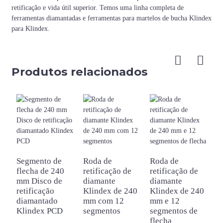
retificação e vida útil superior. Temos uma linha completa de
ferramentas diamantadas e ferramentas para martelos de bucha Klindex
para Klindex.
Produtos relacionados
Segmento de
Roda de
Roda de
S
flecha de 240
retificação de
retificação de
b
mm Disco de
diamante
diamante
D
retificação
Klindex de 240
Klindex de 240
r
diamantado
mm com 12
mm e 12
d
Klindex PCD
segmentos
segmentos de
p
flecha
p