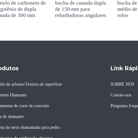
telo de carboneto de
bucha de camada dupla
bucha de
gstênio de dupla
de 150 mm para
médio de
mada de 300 mm
rebarbadoras angulares
rolos
odutos
Link Ráp
elo de arbusto/Textura de superfície
SOBRE NÓS
ento Diamante
Contate-nos
amentas de corte de concreto
Perguntas frequ
a de diamante
na de serra diamantada para pedra