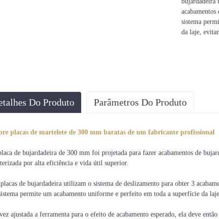
bujardadeira 
acabamentos 
sistema permi
da laje, evit
etalhes Do Produto
Parâmetros Do Produto
Diâmetro
Número de rolos
e placas de martelete de 300 mm baratas de um fabricante profissional
300 mm
6 peças
placa de bujardadeira de 300 mm foi projetada para fazer acabamentos de bujar
erizada por alta eficiência e vida útil superior.
 placas de bujardadeira utilizam o sistema de deslizamento para obter 3 acaba
sistema permite um acabamento uniforme e perfeito em toda a superfície da laje
ez ajustada a ferramenta para o efeito de acabamento esperado, ela deve então s