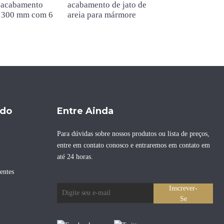
 acabamento
acabamento de jato de
martelo de car
 300 mm com 6
areia para mármore
tungstênio em 
estrela de 125
ido
Entre Ainda
Para dúvidas sobre nossos produtos ou lista de preços,
entre em contato conosco e entraremos em contato em
até 24 horas.
entes
Inscrever-
Se