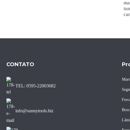
mar
Lâmina de serra diamantada
tun
com ranhura J para corte de
bordas de mármore sem
ca
lascas
Lâmina de serra diamantada
para corte de bordas de
mármore
Lâmina de serra diamantada
para mármore com núcleo
CONTATO
Pr
silencioso de 400 mm
Mart
TEL: 0595-22003682
Segm
Ferr
Broc
info@sunnytools.biz
Lâmi