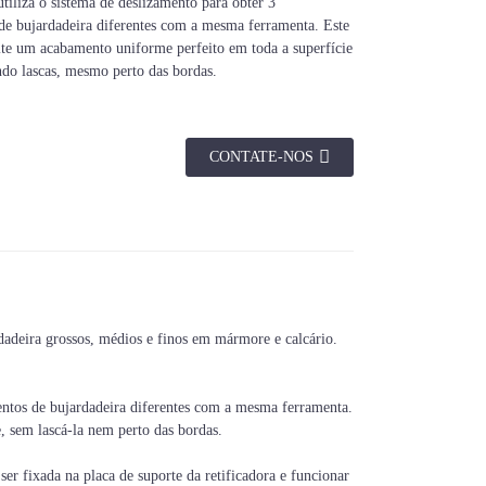
utiliza o sistema de deslizamento para obter 3
de bujardadeira diferentes com a mesma ferramenta. Este
te um acabamento uniforme perfeito em toda a superfície
ando lascas, mesmo perto das bordas.
CONTATE-NOS
Pontas
30 dicas/45 dicas
dadeira grossos, médios e finos em mármore e calcário.
mentos de bujardadeira diferentes com a mesma ferramenta.
, sem lascá-la nem perto das bordas.
er fixada na placa de suporte da retificadora e funcionar