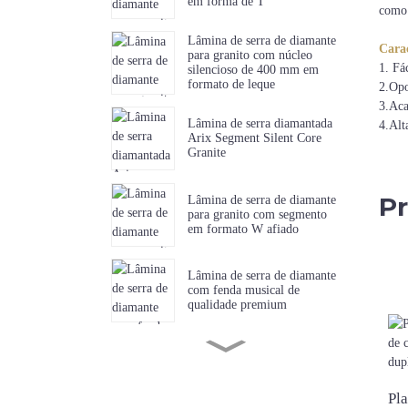
em forma de T
como 
Lâmina de serra de diamante
Carac
para granito com núcleo
1. Fác
silencioso de 400 mm em
formato de leque
2.Opo
3.Aca
Lâmina de serra diamantada
4.Alt
Arix Segment Silent Core
Granite
Pr
Lâmina de serra de diamante
para granito com segmento
em formato W afiado
Lâmina de serra de diamante
com fenda musical de
qualidade premium
Lâmina de serra diamantada
com dentes curtos e afiados
para mármore
Pla