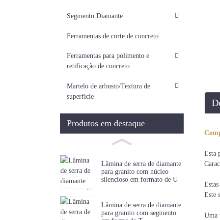
Segmento Diamante
Ferramentas de corte de concreto
Ferramentas para polimento e
retificação de concreto
Martelo de arbusto/Textura de
superfície
D
Produtos em destaque
Compr
Esta 
Caract
Lâmina de serra de diamante
para granito com núcleo
silencioso em formato de U
Estas
Este 
Lâmina de serra de diamante
para granito com segmento
Uma v