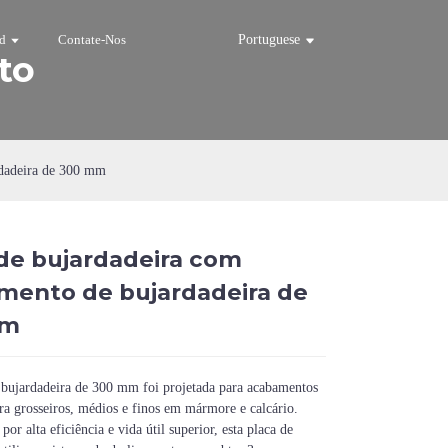
d
Contate-Nos
Portuguese
to
rdadeira de 300 mm
de bujardadeira com
Loading...
Loading...
Loadi
Loadi
mento de bujardadeira de
mm
 bujardadeira de 300 mm foi projetada para acabamentos
ra grosseiros, médios e finos em mármore e calcário.
por alta eficiência e vida útil superior, esta placa de