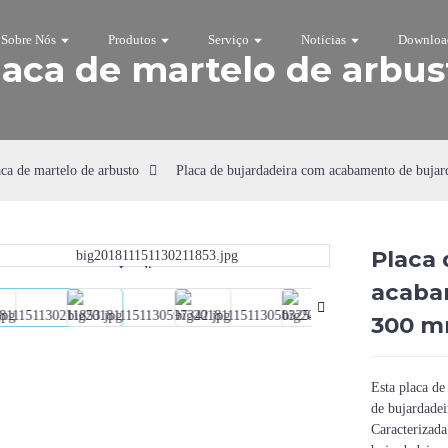
Sobre Nós
Produtos
Serviço
Notícias
Downloa
laca de martelo de arbus
ca de martelo de arbusto
Placa de bujardadeira com acabamento de buja
Placa 
Loading...
Loading...
acaba
300 
Esta placa de
de bujardadei
Caracterizada 