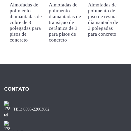
Almofadas de
Almofadas de
Almofadas de
A
polimento
polimento
polimento de
p
diamantadas de
diamantadas de
piso de resina
d
cobre de 3
transição de
diamantada de
r
polegadas para
cerâmica de 3"
3 polegadas
p
pisos de
para pisos de
para concreto
p
concreto
concreto
CONTATO
TEL: 0595-22003682