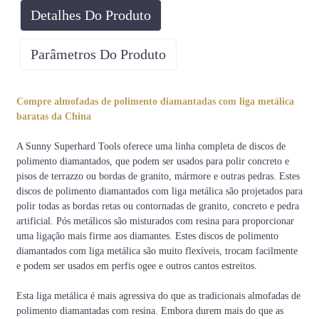
Detalhes Do Produto
Parâmetros Do Produto
Diâmetro
Grãos
Conexão
Compre almofadas de polimento diamantadas com liga metálica
3"
50#
Fecho de velcro
baratas da China
4"
100#
Fecho de velcro
A Sunny Superhard Tools oferece uma linha completa de discos de
5"
200#
Fecho de velcro
polimento diamantados, que podem ser usados ​​para polir concreto e
pisos de terrazzo ou bordas de granito, mármore e outras pedras. Estes
discos de polimento diamantados com liga metálica são projetados para
polir todas as bordas retas ou contornadas de granito, concreto e pedra
artificial. Pós metálicos são misturados com resina para proporcionar
uma ligação mais firme aos diamantes. Estes discos de polimento
diamantados com liga metálica são muito flexíveis, trocam facilmente
e podem ser usados ​​em perfis ogee e outros cantos estreitos.
Esta liga metálica é mais agressiva do que as tradicionais almofadas de
polimento diamantadas com resina. Embora durem mais do que as