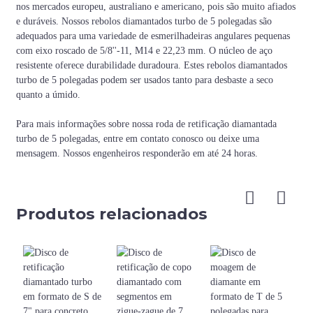
nos mercados europeu, australiano e americano, pois são muito afiados
Código
Super
Muito
Muito
e duráveis. Nossos rebolos diamantados turbo de 5 polegadas são
de
Macio
Médio
Duro
macio
macio
macio
adequados para uma variedade de esmerilhadeiras angulares pequenas
títulos
com eixo roscado de 5/8''-11, M14 e 22,23 mm. O núcleo de aço
Cor
resistente oferece durabilidade duradoura. Estes rebolos diamantados
turbo de 5 polegadas podem ser usados ​​tanto para desbaste a seco
quanto a úmido.
Para mais informações sobre nossa roda de retificação diamantada
turbo de 5 polegadas, entre em contato conosco ou deixe uma
mensagem. Nossos engenheiros responderão em até 24 horas.
Produtos relacionados