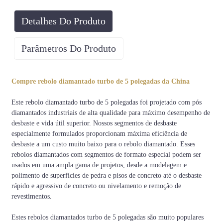
Detalhes Do Produto
Parâmetros Do Produto
Diâmetro
Garra
Fio
Compre rebolo diamantado turbo de 5 polegadas da China
M14, 5/8"-11, 22,23
125 mm/180 mm
16#, 20#, 30#, etc.
mm
Este rebolo diamantado turbo de 5 polegadas foi projetado com pós
diamantados industriais de alta qualidade para máximo desempenho de
desbaste e vida útil superior. Nossos segmentos de desbaste
De Moh
7-9
5-7
4-5
3-4
2-3
1-2
especialmente formulados proporcionam máxima eficiência de
6500-
5000-
4000-
3000-
1500-
1000-
desbaste a um custo muito baixo para o rebolo diamantado. Esses
PSI
9000
7000
5000
4000
3500
2000
rebolos diamantados com segmentos de formato especial podem ser
usados ​​em uma ampla gama de projetos, desde a modelagem e
C50-
C40-
C30-
C20-
C15-
C10-
AMP
polimento de superfícies de pedra e pisos de concreto até o desbaste
C65
C55
C50
C40
C25
C20
rápido e agressivo de concreto ou nivelamento e remoção de
Dureza
revestimentos.
Super
Muito
Muito
do
Duro
Médio
Macio
Difícil
difícil
macio
concreto
Estes rebolos diamantados turbo de 5 polegadas são muito populares