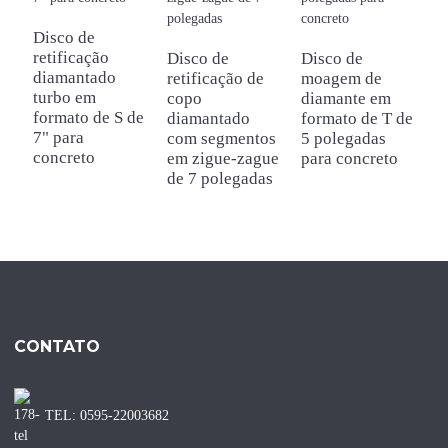
Disco de
retificação
Disco de
Disco de
D
diamantado
retificação de
moagem de
r
turbo em
copo
diamante em
d
formato de S de
diamantado
formato de T de
e
7" para
com segmentos
5 polegadas
1
concreto
em zigue-zague
para concreto
c
de 7 polegadas
P
CONTATO
TEL: 0595-22003682