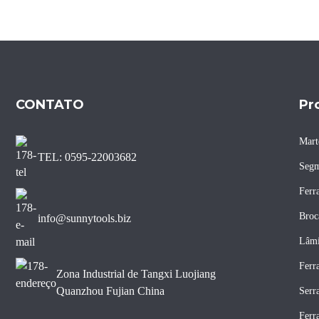
Lâmina de serra diamantada
com ranhura J para corte de
bordas de mármore sem
lascas
Lâmina de serra diamantada
para corte de bordas de
CONTATO
Pr
mármore
Mart
Lâmina de serra diamantada
TEL: 0595-22003682
para mármore com núcleo
Segm
silencioso de 400 mm
Ferr
Broc
info@sunnytools.biz
Lâmi
Ferr
Zona Industrial de Tangxi Luojiang
Quanzhou Fujian China
Serr
Ferr