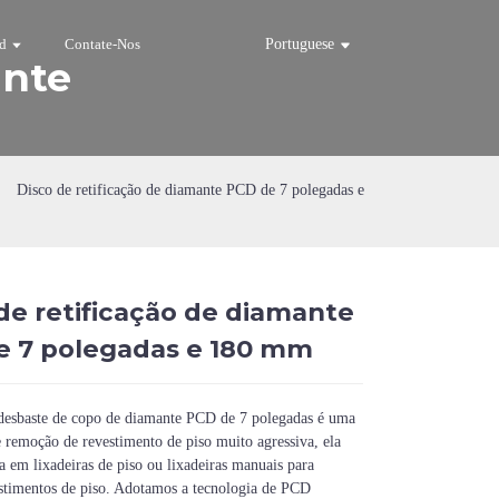
d
Contate-Nos
Portuguese
ante
Disco de retificação de diamante PCD de 7 polegadas e
de retificação de diamante
Loading...
Loading...
Loadi
Loadi
e 7 polegadas e 180 mm
 desbaste de copo de diamante PCD de 7 polegadas é uma
 remoção de revestimento de piso muito agressiva, ela
a em lixadeiras de piso ou lixadeiras manuais para
stimentos de piso. Adotamos a tecnologia de PCD