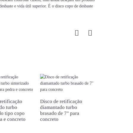
sbaste e vida útil superior. É o disco copo de desbaste
retificação
Disco de retificação
do turbo
diamantado turbo
Disco de retifi
do tipo copo
brasado de 7" para
diamantado tur
a e concreto
concreto
polegadas e 18
concreto