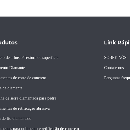
odutos
Link Ráp
elo de arbusto/Textura de superfície
SOBRE NÓS
ento Diamante
Contate-nos
amentas de corte de concreto
Perguntas frequ
a de diamante
na de serra diamantada para pedra
amentas de retificação abrasiva
a de fio diamantado
amentas para polimento e retificação de concreto