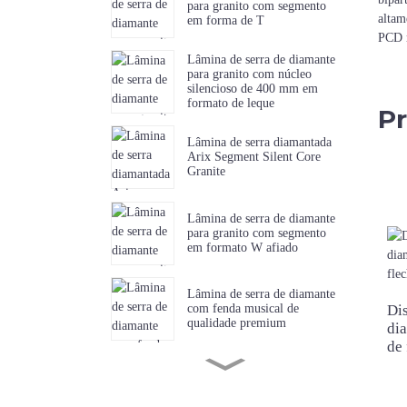
para granito com segmento
altam
em forma de T
PCD m
Lâmina de serra de diamante
para granito com núcleo
silencioso de 400 mm em
formato de leque
Pr
Lâmina de serra diamantada
Arix Segment Silent Core
Granite
Lâmina de serra de diamante
para granito com segmento
em formato W afiado
Lâmina de serra de diamante
Dis
com fenda musical de
qualidade premium
di
de 
Lâmina de serra diamantada
com dentes curtos e afiados
para mármore