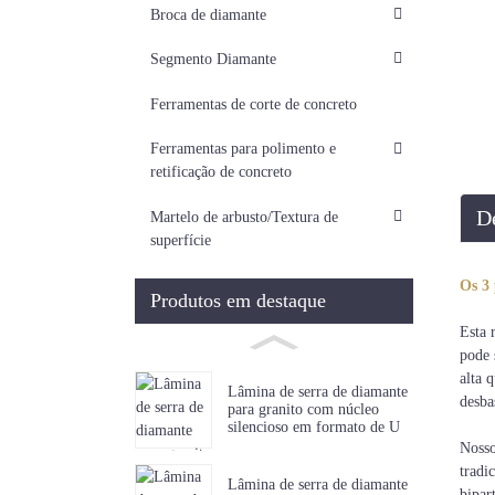
Broca de diamante
Segmento Diamante
Ferramentas de corte de concreto
Ferramentas para polimento e
retificação de concreto
D
Martelo de arbusto/Textura de
superfície
Os 3 
Produtos em destaque
reve
Esta 
pode 
alta 
Lâmina de serra de diamante
desba
para granito com núcleo
silencioso em formato de U
Nosso
tradi
Lâmina de serra de diamante
bipar