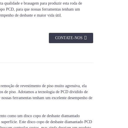
lta qualidade e brasagem para produzir esta roda de
copo PCD, para que nossas ferramentas tenham um
empenho de desbaste e maior vida útil.
CONTATE-NOS
Tecnologia
Furo
marelo,
22,23 mm, M14,
Brasagem
tc.
5/8"-11, etc.
remoção de revestimento de piso muito agressiva, ela
tos de piso. Adotamos a tecnologia de PCD dividido de
ue nossas ferramentas tenham um excelente desempenho de
ento como um disco copo de desbaste diamantado
a superfície. Este disco copo de desbaste diamantado PCD
ue buscam controlar custos, mas ainda desejam um produto