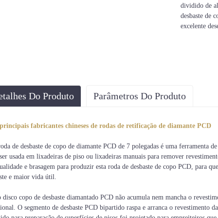
dividido de a
desbaste de 
excelente des
etalhes Do Produto
Parâmetros Do Produto
Aplicativo
Máquina
Cor
principais fabricantes chineses de rodas de retificação de diamante PCD
Remoção de
Lixadeiras automáticas de piso, lixadeiras
Dourado, A
stimentos de piso
angulares
Azul, e
roda de desbaste de copo de diamante PCD de 7 polegadas é uma ferramenta de 
ser usada em lixadeiras de piso ou lixadeiras manuais para remover revestimen
qualidade e brasagem para produzir esta roda de desbaste de copo PCD, para q
ste e maior vida útil.
 disco copo de desbaste diamantado PCD não acumula nem mancha o revestim
cional. O segmento de desbaste PCD bipartido raspa e arranca o revestimento d
tido para preparação de superfícies de pisos foi projetado para empreiteiros q