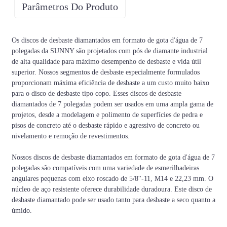
Parâmetros Do Produto
Diâmetro
Garra
Fio
Os discos de desbaste diamantados em formato de gota d'água de 7
30#, 30/40#, 60#,
M14, 5/8"-11, 22,23
125 mm/180 mm
polegadas da SUNNY são projetados com pós de diamante industrial
80#, 120#, etc.
mm
de alta qualidade para máximo desempenho de desbaste e vida útil
superior. Nossos segmentos de desbaste especialmente formulados
proporcionam máxima eficiência de desbaste a um custo muito baixo
De Moh
7-9
5-7
4-5
3-4
2-3
1-2
para o disco de desbaste tipo copo. Esses discos de desbaste
6500-
5000-
4000-
3000-
1500-
1000-
diamantados de 7 polegadas podem ser usados ​​em uma ampla gama de
PSI
9000
7000
5000
4000
3500
2000
projetos, desde a modelagem e polimento de superfícies de pedra e
pisos de concreto até o desbaste rápido e agressivo de concreto ou
C50-
C40-
C30-
C20-
C15-
C10-
AMP
nivelamento e remoção de revestimentos.
C65
C55
C50
C40
C25
C20
Dureza
Nossos discos de desbaste diamantados em formato de gota d'água de 7
Super
Muito
Muito
do
Duro
Médio
Macio
polegadas são compatíveis com uma variedade de esmerilhadeiras
Difícil
difícil
macio
concreto
angulares pequenas com eixo roscado de 5/8''-11, M14 e 22,23 mm. O
núcleo de aço resistente oferece durabilidade duradoura. Este disco de
Código
Super
Muito
Muito
desbaste diamantado pode ser usado tanto para desbaste a seco quanto a
de
Macio
Médio
Duro
macio
macio
macio
úmido.
títulos