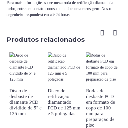
Cor
Para mais informações sobre nossa roda de retificação diamantada
turbo, entre em contato conosco ou deixe uma mensagem. Nosso
engenheiro responderá em até 24 horas.
Produtos relacionados
Disco de
Disco de
Rodas de
D
desbaste de
retificação
desbaste PCD
r
diamante PCD
diamantado
em formato de
d
dividido de 5" e
PCD de 125 mm
copo de 100
P
125 mm
e 5 polegadas
mm para
r
preparação de
r
piso