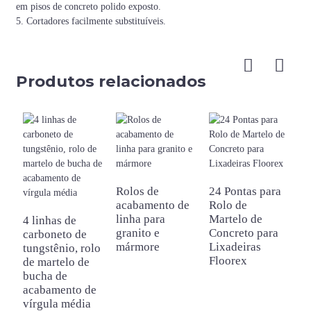
em pisos de concreto polido exposto.
5. Cortadores facilmente substituíveis.
Produtos relacionados
Rolos de
24 Pontas para
acabamento de
Rolo de
P
linha para
Martelo de
i
4 linhas de
granito e
Concreto para
l
carboneto de
mármore
Lixadeiras
H
tungstênio, rolo
Floorex
B
de martelo de
R
bucha de
c
acabamento de
vírgula média