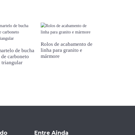
Rolos de acabamento de
linha para granito e
martelo de bucha
Rolo de raspag
mármore
 de carboneto
para acabamen
 triangular
linha com vírgu
ido
Entre Ainda