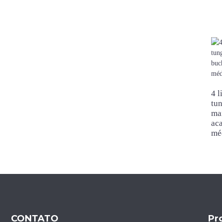
Lâmina de serra diamantada
com ranhura J para corte de
bordas de mármore sem
lascas
Lâmina de serra diamantada
para corte de bordas de
mármore
4 l
Lâmina de serra diamantada
para mármore com núcleo
tun
silencioso de 400 mm
ma
ac
mé
CONTATO
Pr