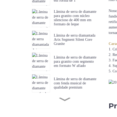
em forma de T
Nosso
Lâmina de serra de diamante
para granito com núcleo
fundi
silencioso de 400 mm em
retif
formato de leque
aumen
tornar
Lâmina de serra diamantada
Arix Segment Silent Core
Carac
Granite
1. Cr
2. Re
Lâmina de serra de diamante
3. Fa
para granito com segmento
em formato W afiado
4. Su
5. Co
Lâmina de serra de diamante
com fenda musical de
qualidade premium
Lâmina de serra diamantada
Pr
com dentes curtos e afiados
para mármore