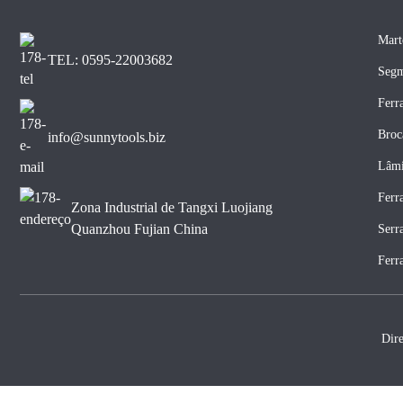
Mart
TEL: 0595-22003682
Segm
Ferr
Broc
info@sunnytools.biz
Lâmi
Ferr
Zona Industrial de Tangxi Luojiang
Quanzhou Fujian China
Serr
Ferr
Dir