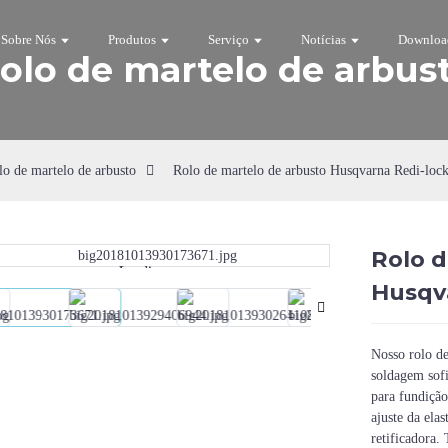
Sobre Nós
Produtos
Serviço
Notícias
Downloa
olo de martelo de arbus
lo de martelo de arbusto
Rolo de martelo de arbusto Husqvarna Redi-lock
Rolo d
Loading...
Loading...
Husqva
Nosso rolo de
soldagem sofi
para fundição
ajuste da ela
retificadora.