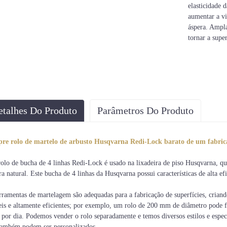
elasticidade
aumentar a vi
áspera. Ampla
tornar a super
etalhes Do Produto
Parâmetros Do Produto
e rolo de martelo de arbusto Husqvarna Redi-Lock barato de um fabrica
rolo de bucha de 4 linhas Redi-Lock é usado na lixadeira de piso Husqvarna, q
ra natural. Este bucha de 4 linhas da Husqvarna possui características de alta efi
rramentas de martelagem são adequadas para a fabricação de superfícies, crian
eis ​​e altamente eficientes; por exemplo, um rolo de 200 mm de diâmetro pode 
 por dia. Podemos vender o rolo separadamente e temos diversos estilos e esp
também podem ser personalizados.