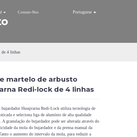
d
Contate-Nos
Portuguese
to
 de 4 linhas
e martelo de arbusto
Loading...
Loading...
Loadi
Loadi
rna Redi-lock de 4 linhas
 bujardador Husqvarna Redi-Lock utiliza tecnologia de
sticada e seleciona liga de alumínio de alta qualidade
. A granulação do bujardador pode ser alterada através do
sticidade da mola do bujardador e da prensa manual da
 Tanto o aumento do intervalo da mola, para reduzir a