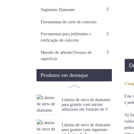
Segmento Diamante
Ferramentas de corte de concreto
Ferramentas para polimento e
retificação de concreto
Martelo de arbusto/Textura de
superfície
D
Produtos em destaque
Compr
Este 
Lâmina de serra de diamante
e ped
para granito com núcleo
silencioso em formato de U
As fe
roláv
Lâmina de serra de diamante
pedra
para granito com segmento
rolo 