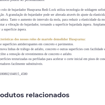
 rolo de bujardador Husqvarna Redi-Lock utiliza tecnologia de soldagem sofisti
ção. A granulação do bujardador pode ser alterada através do ajuste da elastic
icadora. Tanto o aumento do intervalo da mola, para reduzir a elasticidade da
tar a vibração do bujardador, tornando a superfície bujardada áspera. Amplame
 a superfície áspera.
terísticas dos nossos rolos de martelo demolidor Husqvarna:
ie superfícies antiderrapantes em concreto e pavimentos.
mova linhas de tráfego de asfalto, concreto e outras superfícies com facilidade 
cilite a remoção de revestimentos de concreto e asfalto.
perfícies texturizadas ou perfiladas para acelerar o corte inicial em pisos de co
rtadores facilmente substituíveis.
odutos relacionados