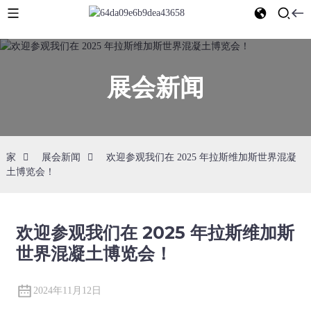
展会新闻
家
展会新闻
欢迎参观我们在 2025 年拉斯维加斯世界混凝
土博览会！
欢迎参观我们在 2025 年拉斯维加斯
世界混凝土博览会！
2024年11月12日