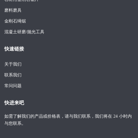
254（10英
24
4.5
10
23
寸）
磨料磨具
280（11英
24
5
10
二十五
金刚石绳锯
寸）
混凝土研磨/抛光工具
305（12英
24
5
10
二十七
寸）
快速链接
330（13英
24
5
10
三十
寸）
关于我们
356（14英
24
5
10
三十二
寸）
联系我们
* 也可根据您的要求提供其他尺寸
常问问题
快进来吧
如需了解我们的产品或价格表，请与我们联系，我们将在 24 小时内
与您联系。