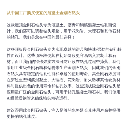
直径(毫米)
段尺寸（长x厚x高）mm
牙齿数量
从中国工厂购买便宜的混凝土金刚石钻头
32（1-1/4
16
3.5
10
4
英寸）
这款屋顶金刚石钻头专为混凝土、沥青和钢筋混凝土钻孔而设
计，我们还可以调整钻头规格，用于花岗岩、大理石和其他石材
35（1-3/8
16
3.5
10
4
的钻孔。我们是您在中国的最佳选择！
英寸）
38（1-1/2
这些顶板段金刚石钻头专为实现卓越的进尺和快速/强劲的钻孔特
16
3.5
10
5
英寸）
性而设计。这些顶板段使其在初始阶段更容易钻入混凝土和石
材，而且我们的特殊焊接方法可防止段在钻孔过程中掉落。我们
42（1-5/8
16
3.5
10
5
采用工业级金刚石粉和钴粉来生产金刚石钻头，因此我们的金刚
英寸）
石钻头具有稳定的钻孔性能和卓越的使用寿命。高金刚石浓度可
45（1-3/4
在穿过重型钢筋混凝土、大理石、花岗岩、耐火砖和其他硬质材
16
3.5
10
6
英寸）
料时提供出色的使用寿命和钻孔效率。这些顶板段金刚石钻头是
应用最广泛的金刚石钻头，可用于钻孔混凝土和石材。我们使用
48（1-7/8
16
3.5
10
6
A 级优质钢管来确保钻头精确运行。
英寸）
51(2英寸)
24
3.5
10
5
建议湿用此金刚石钻头，注入足够的水将延长其使用寿命并提供
更快的钻孔速度。
57（2-1/4
24
3.5
10
5
英寸）