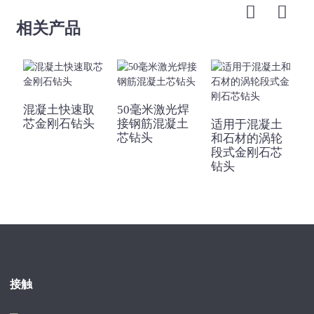
63（2-1/2
24
3.5
10
6
英寸）
相关产品
70（2-3/4
24
4
10
7
英寸）
76(3英寸)
24
4
10
7
82（3-1/4
混凝土快速取
50毫米激光焊
24
4
10
8
英寸）
芯金刚石钻头
接钢筋混凝土
适用于混凝土
芯钻头
和石材的涡轮
89（3-1/2
24
4
10
9
段式金刚石芯
英寸）
钻头
102（4英
24
4
10
9
寸）
108（4-1/4
24
4
10
10
英寸）
114（4-1/2
24
4
10
10
英寸）
接触
120（4-3/4
24
4
10
11
英寸）