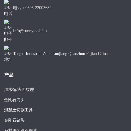
127（5英
电话：0595-22003682
24
4
10
11
寸）
140（5-1/2
24
4
10
12
英寸）
info@sunnytools.biz
146（5-3/4
24
4
10
十三
英寸）
152（6英
Tangxi Industrial Zone Luojiang Quanzhou Fujian China
24
4.5
10
十三
寸）
159（6-1/4
24
4.5
10
14
英寸）
产品
165（6-1/2
24
4.5
10
15
英寸）
灌木锤/表面纹理
178（7英
金刚石刀头
24
4.5
10
16
寸）
混凝土切割工具
203(8英寸)
24
4.5
10
18
金刚石钻头
229(9英寸)
24
4.5
10
20
石材用金刚石锯片