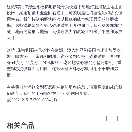
4英寸-7英
22.23mm、M14、
36#、50/60#
软、中、硬
寸
5/8"-11等
这款5英寸T形金刚石杯形砂轮专为快速平滑地打磨混凝土地面而
等。
设计，采用顶级工业金刚石粉末，可实现最佳打磨性能和超长使
用寿命。我们特制的磨块能够以极低的成本实现最高的打磨效
率。这些涡轮金刚石杯形砂轮适用于各种项目，从石材表面和混
凝土地面的塑形和抛光，到快速强力的混凝土打磨、平整和涂层
去除。
这些T形金刚石杯形砂轮在欧洲、澳大利亚和美国市场非常受欢
迎，因为它们非常锋利耐用。这些金刚石杯形砂轮适用于各种配
备5/8英寸-11英寸、M14和22.23毫米螺纹心轴的小型角磨机。重
型钢芯提供持久耐用性。这款金刚石杯形砂轮可用于干磨和湿
磨。
有关我们的涡轮金刚石磨削杯轮的更多信息，请联系我们或给我
们留言，我们的工程师将在 24 小时内回复您。
相关产品