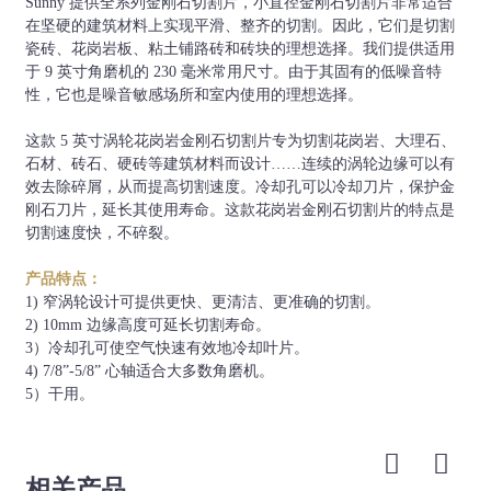
大理石、花岗
Sunny 提供全系列金刚石切割片，小直径金刚石切割片非常适合
Φ105
M14、5/8"-11
2.4
8(10)
岩、瓷砖等。
在坚硬的建筑材料上实现平滑、整齐的切割。因此，它们是切割
等。
瓷砖、花岗岩板、粘土铺路砖和砖块的理想选择。我们提供适用
于 9 英寸角磨机的 230 毫米常用尺寸。由于其固有的低噪音特
22.23mm、
大理石、花岗
性，它也是噪音敏感场所和室内使用的理想选择。
φ115
M14、5/8"-11
2.4
8(10)
岩、瓷砖等。
等。
这款 5 英寸涡轮花岗岩金刚石切割片专为切割花岗岩、大理石、
22.23mm、
石材、砖石、硬砖等建筑材料而设计……连续的涡轮边缘可以有
大理石、花岗
φ125
M14、5/8"-11
2.6
8(10)
效去除碎屑，从而提高切割速度。冷却孔可以冷却刀片，保护金
岩、瓷砖等。
等。
刚石刀片，延长其使用寿命。这款花岗岩金刚石切割片的特点是
切割速度快，不碎裂。
22.23mm、
大理石、花岗
φ150
M14、5/8"-11
2.6
8(10)
岩、瓷砖等。
产品特点：
等。
1) 窄涡轮设计可提供更快、更清洁、更准确的切割。
22.23mm、
2) 10mm 边缘高度可延长切割寿命。
大理石、花岗
Φ180
M14、5/8"-11
2.8
8(10)
3）冷却孔可使空气快速有效地冷却叶片。
岩、瓷砖等。
等。
4) 7/8”-5/8” 心轴适合大多数角磨机。
5）干用。
22.23mm、
大理石、花岗
Φ200
M14、5/8"-11
2.8
8(10)
岩、瓷砖等。
等。
22.23mm、
相关产品
大理石、花岗