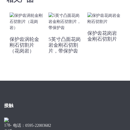
Φ230
M14、5/8"-11
3.0
8(10)
岩、瓷砖等。
等。
保护齿花岗岩
金刚石切割片
保护齿涡轮金
5英寸凸面花岗
刚石切割片
岩金刚石切割
（花岗岩）
片，带保护齿
接触
电话：0595-22003682