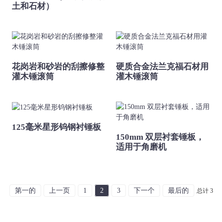
土和石材）
花岗岩和砂岩的刮擦修整
硬质合金法兰克福石材用
灌木锤滚筒
灌木锤滚筒
125毫米星形钨钢衬锤板
150mm 双层衬套锤板，
适用于角磨机
第一的
上一页
1
2
3
下一个
最后的
总计 3