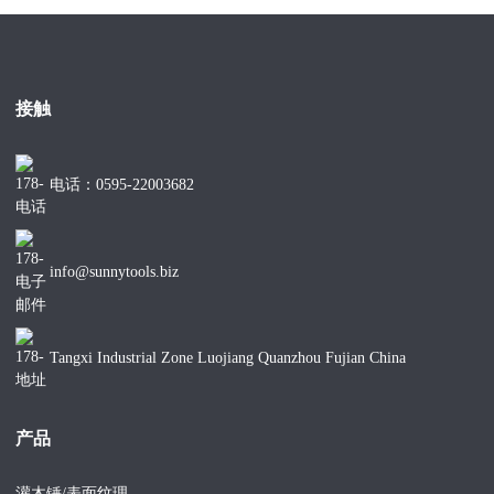
接触
电话：0595-22003682
info@sunnytools.biz
Tangxi Industrial Zone Luojiang Quanzhou Fujian China
产品
灌木锤/表面纹理