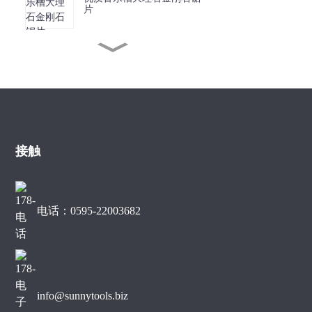
片
锋利短齿大理石金刚石锯片
J槽金刚石锯片，用于无碎
裂大理石边缘切割
接触
用于大理石边缘切割的金刚
石锯片
电话：0595-22003682
400mm静音型大理石金刚
石锯片
info@sunnytools.biz