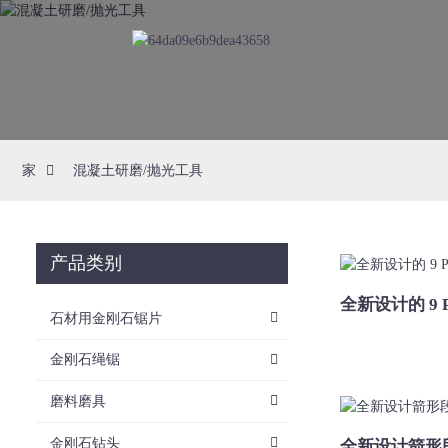
家
混凝土研磨/抛光工具
产品类别
全新设计的 9 
石材用金刚石锯片
金刚石绳锯
磨料磨具
金刚石钻头
全新设计箭形