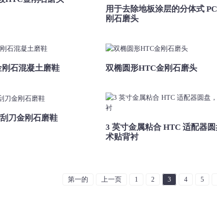
用于去除地板涂层的分体式 PCD
刚石磨头
 金刚石混凝土磨鞋
双椭圆形HTC金刚石磨头
CD刮刀金刚石磨鞋
3 英寸金属粘合 HTC 适配器
术贴背衬
第一的
上一页
1
2
3
4
5