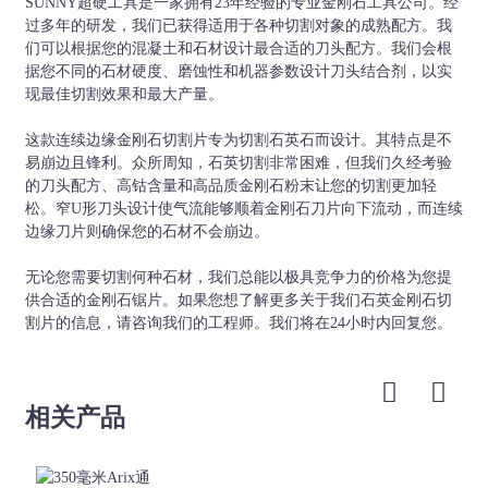
φ300
2.2/2.0
21/22
SUNNY超硬工具是一家拥有23年经验的专业金刚石工具公司。经
寸
(12)(15)
过多年的研发，我们已获得适用于各种切割对象的成熟配方。我
们可以根据您的混凝土和石材设计最合适的刀头配方。我们会根
14英
40x3.0/3.2x8(10)
φ350
2.2/2.4
24/25
据您不同的石材硬度、磨蚀性和机器参数设计刀头结合剂，以实
寸
(12)(15)(20)
现最佳切割效果和最大产量。
16英
40x3.4/3.6/3.8x8(10)
φ400
2.6/2.8
28/29
寸
(12)(15)(20)
这款连续边缘金刚石切割片专为切割石英石而设计。其特点是不
易崩边且锋利。众所周知，石英切割非常困难，但我们久经考验
18英
40x4.0/4.2x8(10)
φ450
2.8/3.0
三十二
的刀头配方、高钴含量和高品质金刚石粉末让您的切割更加轻
寸
(12)(15)(20)
松。窄U形刀头设计使气流能够顺着金刚石刀片向下流动，而连续
20英
40x4.0/4.2x8(10)
边缘刀片则确保您的石材不会崩边。
φ500
2.8/3.0
三十六
寸
(12)(15)(20)
无论您需要切割何种石材，我们总能以极具竞争力的价格为您提
24英
40x4.6x8(10)(12)
φ600
3.6
四十二
供合适的金刚石锯片。如果您想了解更多关于我们石英金刚石切
寸
(15)(20)
割片的信息，请咨询我们的工程师。我们将在24小时内回复您。
28英
40x5.2x8(10)(12)
φ700
4.0
四十二
寸
(15)(20)
32英
40x6.0x8(10)(12)
φ800
4.5
46/57
相关产品
寸
(15)(20)