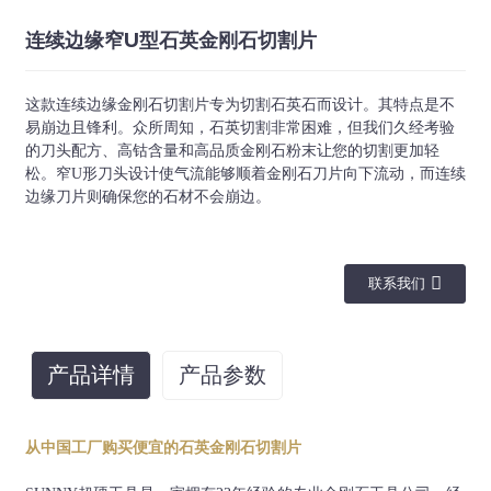
连续边缘窄U型石英金刚石切割片
这款连续边缘金刚石切割片专为切割石英石而设计。其特点是不
易崩边且锋利。众所周知，石英切割非常困难，但我们久经考验
的刀头配方、高钴含量和高品质金刚石粉末让您的切割更加轻
松。窄U形刀头设计使气流能够顺着金刚石刀片向下流动，而连续
边缘刀片则确保您的石材不会崩边。
联系我们
产品详情
产品参数
直径（毫
英寸
芯厚度
段大小
段号
米）
从中国工厂购买便宜的石英金刚石切割片
12英
40x3.0/2.8x8(10)