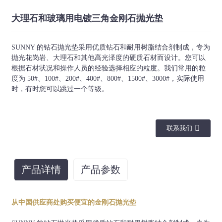
大理石和玻璃用电镀三角金刚石抛光垫
SUNNY 的钻石抛光垫采用优质钻石和耐用树脂结合剂制成，专为
抛光花岗岩、大理石和其他高光泽度的硬质石材而设计。您可以
根据石材状况和操作人员的经验选择相应的粒度。我们常用的粒
度为 50#、100#、200#、400#、800#、1500#、3000#，实际使用
时，有时您可以跳过一个等级。
联系我们
产品详情
产品参数
尺寸
应用
联系
砂砾
从中国供应商处购买便宜的金刚石抛光垫
大理石、玻
50#、100#、200#、
80毫米/93毫
璃、花岗岩
钩环扣件
400#、800#、