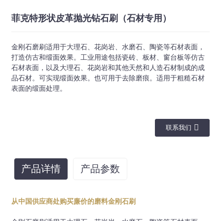
菲克特形状皮革抛光钻石刷（石材专用）
金刚石磨刷适用于大理石、花岗岩、水磨石、陶瓷等石材表面，
打造仿古和缎面效果。工业用途包括瓷砖、板材、窗台板等仿古
石材表面，以及大理石、花岗岩和其他天然和人造石材制成的成
品石材。可实现缎面效果。也可用于去除磨痕。适用于粗糙石材
表面的缎面处理。
联系我们
产品详情
产品参数
类型
规格
砂砾
应用
从中国供应商处购买廉价的磨料金刚石刷
24-36-46-60-80-120-
花岗岩、大理
法兰克福
L100
180-240-320-500-
石、人造石