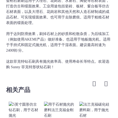
金刚石磨刷适用于大理石、花岗岩、水磨石、陶瓷等石材表面，
800#
等。
打造仿古和缎面效果。工业用途包括瓷砖、板材、窗台板等仿古
石材表面，以及大理石、花岗岩和其他天然和人造石材制成的成
24-36-46-60-80-120-
花岗岩、大理
品石材。可实现缎面效果。也可用于去除磨痕。适用于粗糙石材
菲克特
L140
180-240-320-500-
石、人造石
表面的缎面处理。
800#
等。
24-36-46-60-80-120-
花岗岩、大理
用于达到防滑效果，刷掉石材上的砂质和松散杂质，为后续加工
圆形的
L80-L500
180-240-320-500-
石、人造石
（例如使用AKEMI产品）做好准备。也适用于地板抛光机。适用
800#
等。
于手持式和固定式抛光机，适用于干湿表面。建议最高转速为
2400转/分。
其他规格和形状可根据要求定制。
这款菲克特钻石刷具有抛光效率高、使用寿命长等特点。欢迎选
购 Sunny 菲克特形状钻石刷！
相关产品