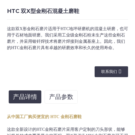
HTC 双X型金刚石混凝土磨鞋
这款双X形金刚石磨片适用于HTC地坪研磨机的混凝土研磨，也可
用于石材地面研磨。我们采用工业级金刚石粉末生产这些金刚石
磨片，并采用银钎焊技术将磨片焊接到金属基座上。因此，我们
的HTC金刚石磨片具有卓越的研磨效率和长久的使用寿命。
联系我们
产品详情
产品参数
焊接方
段形
纽带
粗玉米粉
颜色
法
状
从中国工厂购买便宜的 HTC 金刚石磨鞋
16#、20#、36#、
橙色、黑
软、
这款全新设计的HTC金刚石磨片采用客户定制的刀头形状，能够
60#、80#、120#、
色、白色、
银钎焊