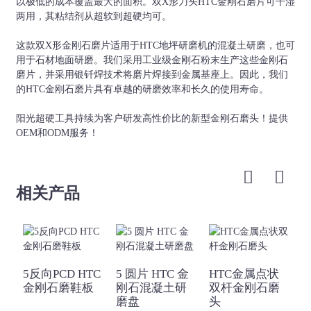
中、
双X
以极低的成本覆盖最大的面积。双X形刀头HTC金刚石磨片可干湿
150#、180#、220#
银色、红色
或钎焊
硬
两用，其粘结剂从超软到超硬均可。
等。
等
这款双X形金刚石磨片适用于HTC地坪研磨机的混凝土研磨，也可
用于石材地面研磨。我们采用工业级金刚石粉末生产这些金刚石
磨片，并采用银钎焊技术将磨片焊接到金属基座上。因此，我们
的HTC金刚石磨片具有卓越的研磨效率和长久的使用寿命。
阳光超硬工具持续为客户研发高性价比的新型金刚石磨头！提供
OEM和ODM服务！
相关产品
5反向PCD HTC
5 圆片 HTC 金
HTC金属点状
金刚石磨鞋板
刚石混凝土研
双杆金刚石磨
磨盘
头