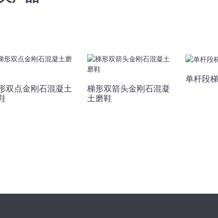
单杆段
形双点金刚石混凝土
梯形双箭头金刚石混凝
鞋
土磨鞋