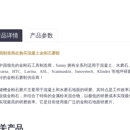
产品详情
产品参数
纽带
砂砾
国制造商处购买混凝土金刚石磨鞋
软、非常软、软、中等、硬、非常硬、超
6#、16#、30#、60#、80#、120
硬
等
中国领先的金刚石工具制造商，Sunny 拥有全系列适用于混凝土、水磨
qvarna、HTC、Lavina、ASL、Scanmaskin、Innovetech、Kl
好的金刚石磨鞋供应商！
键槽金刚石磨片主要用于混凝土和水磨石地面的研磨。其特点是工作效率
业级金刚石，并结合了特殊的金属粉末混合物，以极低的研磨成本实现最
实现最高的研磨效率。它是目前使用最广泛的金刚石地面研磨片。
关产品