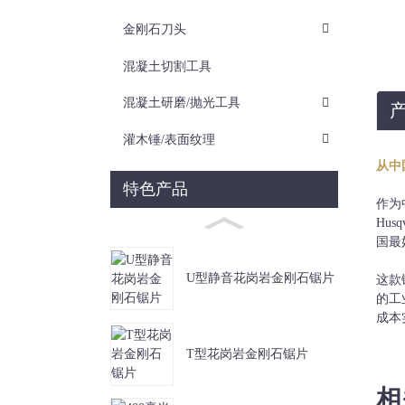
金刚石刀头
混凝土切割工具
混凝土研磨/抛光工具
灌木锤/表面纹理
从中
超
特色产品
作为
Hus
国最
U型静音花岗岩金刚石锯片
这款
的工
成本
T型花岗岩金刚石锯片
相