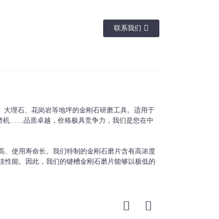
联系我们
材料
用法
#、200#
金刚石+金属粉末
干或湿
石、大理石、花岗岩等地坪的金刚石研磨工具。适用于
index 等地坪研磨机……品质卓越，价格极具竞争力，我们是您在中
高、使用寿命长。我们特制的金刚石磨片含有高浓度
佳性能。因此，我们的键槽金刚石磨片能够以极低的