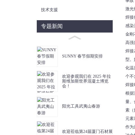
事故
激光
技术支援
焊接
专题新闻
感染
金刚
高强
焊接
SUNNY 春节假期安排
型。
化温
个不
欢迎参观我们在 2025 年拉
斯维加斯世界混凝土博览
焊接
会！
根据
量、
阳光工具武夷山春游
素（
元素
作为
欢迎莅临第24届厦门石材展