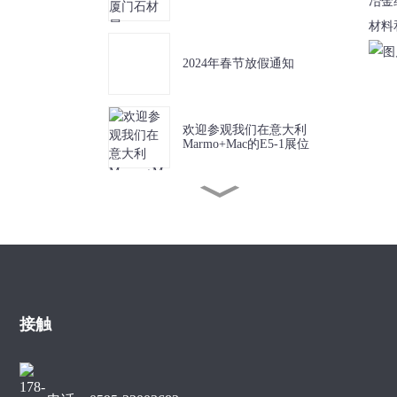
冶金
材料
2024年春节放假通知
欢迎参观我们在意大利
Marmo+Mac的E5-1展位
欢迎莅临2023厦门石材展，
展位号：B3030
SUNNY市场部开启文化与
美食之旅
接触
Sunny Tools 带来了全新的
自动钎焊机