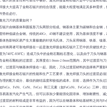
，锯片的安全性和可靠性不够好。激光焊接金刚石锯片是中小型金刚石锯
焊接大大提高了金刚石锯片的结合强度，能最大程度地满足其多种需求，
件势在必行。
激光刀片的质量如何？
石锯片由钢基体和圆弧形刀头两部分组成。钢基体主要为碳钢和合金钢，
度特种低碳合金钢。传统的40Cr、45钢不建议使用，因为基体强度不够，
基体热影响区易产生大量极脆的针状马氏体。刀头采用铜基、铁基、镍基
如何将两者可靠地焊接在一起是激光焊接金刚石锯片工艺中的关键技术之
度为740℃-838℃）造成刀头中的金刚石颗粒石墨化，以及由于刀头与
含金刚石颗粒的过渡层，其厚度在1.0mm-2.0mm范围内，其中过渡层
时，过渡层与钢基体焊接在一起。因此，刀头过渡层材料的选择将严重影
激光焊接金刚石锯片的性能和生产工艺要求，激光焊接刀头的过渡层必须
合理的配方成分、最佳的烧结温度和较低的成本。目前，选择作为刀头过渡
如FeCo、FeNi、CoNi、FeCu）和三元素（如FeCoNi、FeCoCu
容易蒸发汽化产生气孔，但可以添加少量能强化固溶体、增加耐磨性、减少
过渡层的材料组成是非常有益的，因为可以在钢基体和钴基材料之间与F