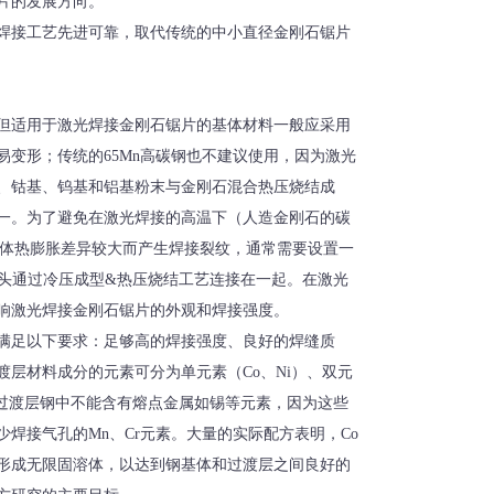
片的发展方向。
焊接工艺先进可靠，取代传统的中小直径金刚石锯片
但适用于激光焊接金刚石锯片的基体材料一般应采用
易变形；传统的65Mn高碳钢也不建议使用，因为激光
、钴基、钨基和铝基粉末与金刚石混合热压烧结成
一。为了避免在激光焊接的高温下（人造金刚石的碳
钢基体热膨胀差异较大而产生焊接裂纹，通常需要设置一
与刀头通过冷压成型&热压烧结工艺连接在一起。在激光
响激光焊接金刚石锯片的外观和焊接强度。
满足以下要求：足够高的焊接强度、良好的焊缝质
层材料成分的元素可分为单元素（Co、Ni）、双元
）三种，但过渡层钢中不能含有熔点金属如锡等元素，因为这些
焊接气孔的Mn、Cr元素。大量的实际配方表明，Co
e形成无限固溶体，以达到钢基体和过渡层之间良好的