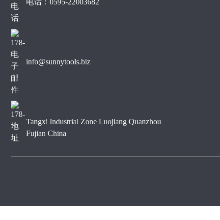
电话：0595-22003682
公司春游
info@sunnytools.biz
Tangxi Industrial Zone Luojiang Quanzhou
Fujian China