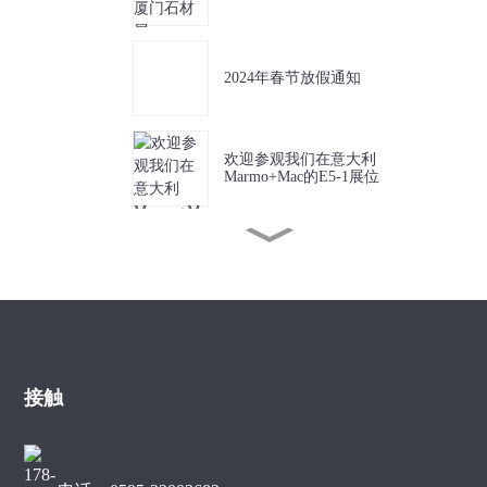
2024年春节放假通知
欢迎参观我们在意大利
Marmo+Mac的E5-1展位
欢迎莅临2023厦门石材展，
展位号：B3030
SUNNY市场部开启文化与
美食之旅
接触
Sunny Tools 带来了全新的
自动钎焊机