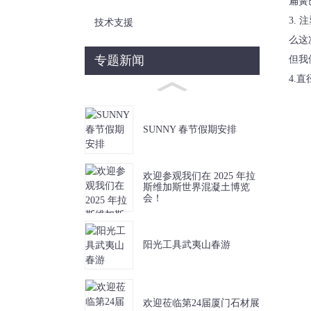
扁簧
3.
技术支援
么这
专题新闻
但我
4.直
SUNNY 春节假期安排
欢迎参观我们在 2025 年拉
斯维加斯世界混凝土博览
会！
阳光工具武夷山春游
欢迎莅临第24届厦门石材展