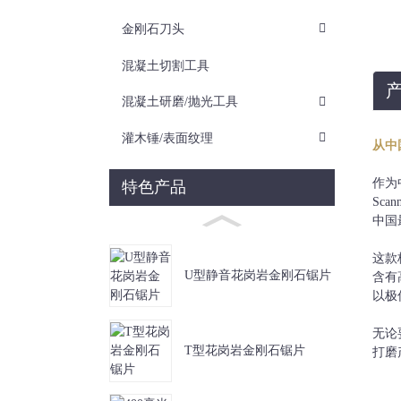
金刚石刀头
混凝土切割工具
混凝土研磨/抛光工具
灌木锤/表面纹理
从中
6#
作为
特色产品
Sc
中国
这款
U型静音花岗岩金刚石锯片
含有
以极
无论
T型花岗岩金刚石锯片
打磨