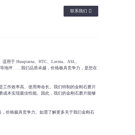
联系我们
段形状
联系
棒材、圆形、箭头、PCD
Redi-lock、M6、磁铁
等。
等。
usqvarna、HTC、Lavina、ASL、
、花岗岩等地坪……我们品质卓越，价格极具竞争力，是您在
是工作效率高、使用寿命长。我们特制的金刚石磨片
磨成本实现最佳性能。因此，我们的金刚石磨片能够
工具，价格极具竞争力。如需了解更多关于我们金刚石