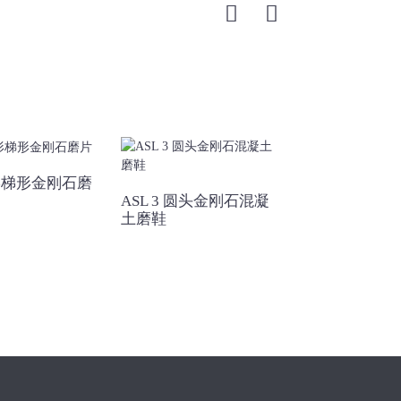
形梯形金刚石磨
ASL 3 圆头金刚石混凝
用于混凝土的 
土磨鞋
ASL 金刚石研