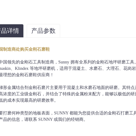
产品详情
产品参数
砂砾
纽带
国制造商处购买金刚石磨鞋
、10#、16#、24#、36#、60#、80#、120#、
非常软、软、中等、硬、
220#等。
超硬
中国领先的金刚石工具制造商，Sunny 拥有全系列的金刚石地坪研磨工具。适用于 H
anmaskin、Klindex 等地坪研磨机，适用于混凝土、水磨石、大理石
最理想的金刚石磨鞋供应商！
梯形金属结合剂金刚石磨片主要用于混凝土和水磨石地面的研磨。其特点
高浓度的工业级金刚石，并结合了特殊的金属粉末配方，能够以极低的研
低的成本实现最高的研磨效率。
要打磨何种类型的地板表面，SUNNY 都能为您提供合适的金刚石打磨
产品的信息，请联系 SUNNY 或我们的经销商。