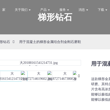
家
关于我们
产品
服务
消息
下载
梯形钻石
形钻石
用于混凝土的梯形金属结合剂金刚石磨鞋
用于混
Loading...
Loading...
这款梯形金
研磨。其特
片含有高浓
能够以极低
能够以极低