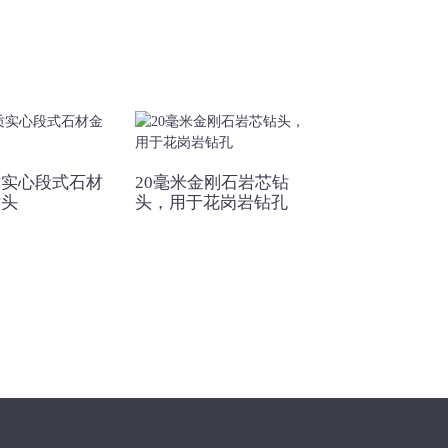
质实心段式石材
20毫米金刚石岩芯钻
60mm 屋顶段
钻头
头，用于花岗岩钻孔
刚石芯钻头