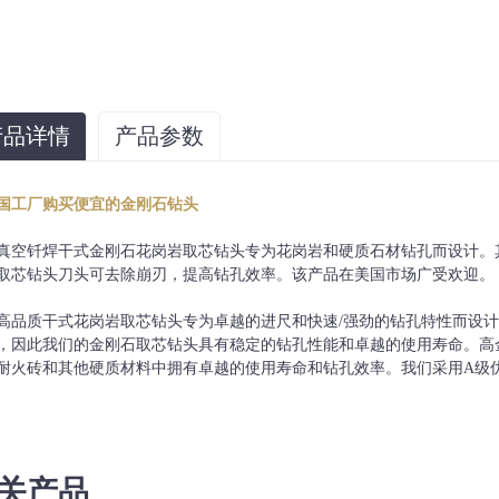
产品详情
产品参数
直径
工作长度(mm)
段高度
国工厂购买便宜的金刚石钻头
F20
60
10
真空钎焊干式金刚石花岗岩取芯钻头专为花岗岩和硬质石材钻孔而设计。
Φ25
60
10
取芯钻头刀头可去除崩刃，提高钻孔效率。该产品在美国市场广受欢迎。
Φ30
60
10
高品质干式花岗岩取芯钻头专为卓越的进尺和快速/强劲的钻孔特性而设
Φ35
60
10
，因此我们的金刚石取芯钻头具有稳定的钻孔性能和卓越的使用寿命。高
耐火砖和其他硬质材料中拥有卓越的使用寿命和钻孔效率。我们采用A级
关产品