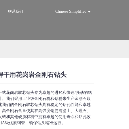
联系我们
Chinese Simplified
焊干用花岗岩金刚石钻头
Loading...
Loading...
Loadi
Loadi
干式花岗岩取芯钻头专为卓越的进尺和快速/强劲的钻
计。我们采用工业级金刚石粉和钴粉来生产金刚石取
此我们的金刚石取芯钻头具有稳定的钻孔性能和卓越
。高金刚石含量使其在高强度钢筋混凝土、大理石、
火砖和其他硬质材料中拥有卓越的使用寿命和钻孔效
用A级优质钢管，确保钻头精准运行。