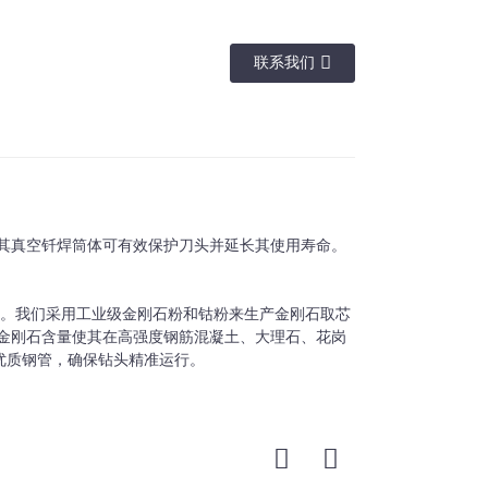
联系我们
线
M14、5/8"-11、1/2 气体等。
其真空钎焊筒体可有效保护刀头并延长其使用寿命。
M14、5/8"-11、1/2 气体等。
M14、5/8"-11、1/2 气体等。
计。我们采用工业级金刚石粉和钴粉来生产金刚石取芯
M14、5/8"-11、1/2 气体等。
金刚石含量使其在高强度钢筋混凝土、大理石、花岗
优质钢管，确保钻头精准运行。