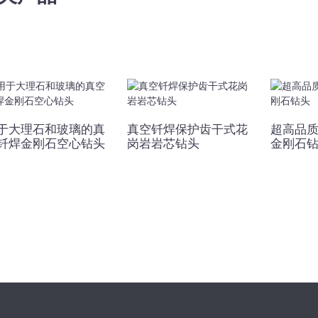
于大理石和玻璃的真
真空钎焊保护齿干式花
超高品
钎焊金刚石空心钻头
岗岩岩芯钻头
金刚石