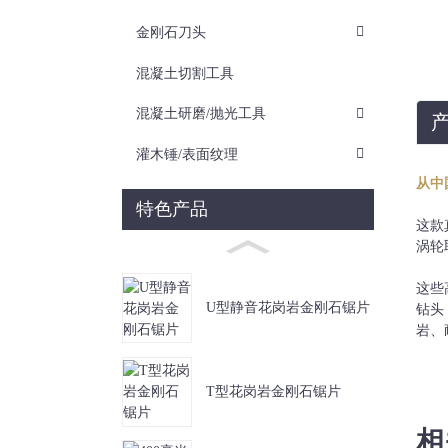
金刚石刀头
混凝土切割工具
混凝土研磨/抛光工具
灌木锤/表面纹理
从中
特色产品
这款
涡轮
这些
U型静音花岗岩金刚石锯片
钻头
岩、
T型花岗岩金刚石锯片
相