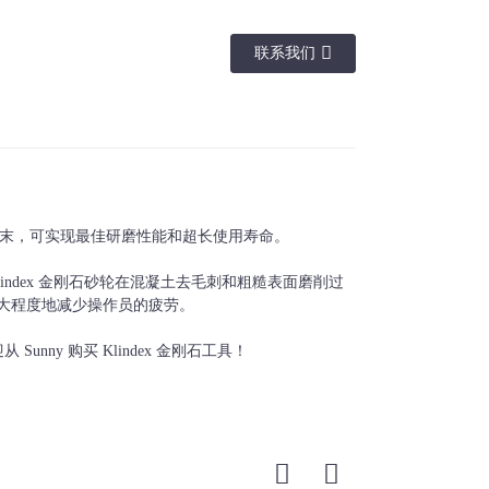
联系我们
磨粒尺寸
颜色
0#、60#、120#等。
蓝色、黑色、红色等。
石粉末，可实现最佳研磨性能和超长使用寿命。
ndex 金刚石砂轮在混凝土去毛刺和粗糙表面磨削过
大程度地减少操作员的疲劳。
Sunny 购买 Klindex 金刚石工具！