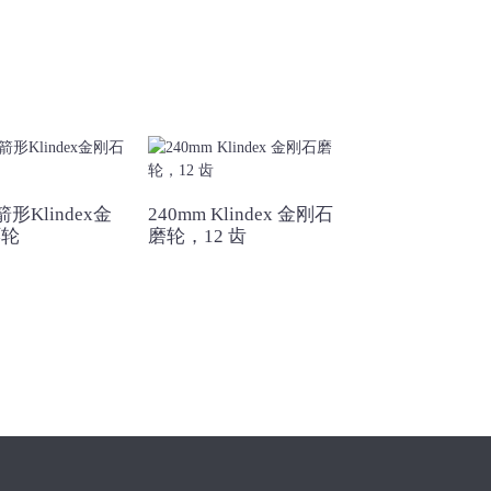
箭形Klindex金
240mm Klindex 金刚石
混凝土和石材用 K
环轮
磨轮，12 齿
金刚石砂轮