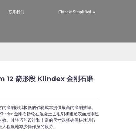
联系我们
Chinese Simplified
 12 箭形段 Klindex 金刚石磨
Loading...
Loading...
Loadi
Loadi
方的磨削段以极低的砂轮成本提供最高的磨削效率。
Klindex 金刚石砂轮在混凝土去毛刺和粗糙表面磨削过
有效。其轻巧的设计和丰富的尺寸选择确保快速进行
最大程度地减少操作员的疲劳。