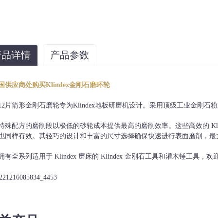
产品详情
产品参数
应用
技术
纽带
国供应商处购买Klindex金刚石磨环轮
混凝土、水磨石、大理石等。
钎焊
软、中、硬
16#、30/4
12片箭形金刚石磨轮专为Klindex地板研磨机设计。采用顶级工业金刚
特殊配方的磨削段以极低的砂轮成本提供最高的磨削效率。这些高效的 Kli
也同样有效。其轻巧的设计和丰富的尺寸选择确保快速进行表面磨削，最
有全系列适用于 Klindex 磨床的 Klindex 金刚石工具和灌木锤工具，欢迎从 