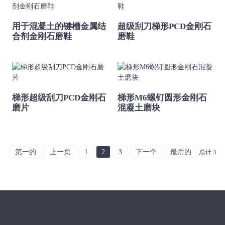
用于混凝土的键槽金属结
超级刮刀梯形PCD金刚石
合剂金刚石磨鞋
磨鞋
梯形超级刮刀PCD金刚石
梯形M6螺钉圆形金刚石
磨片
混凝土磨块
第一的
上一页
1
2
3
下一个
最后的
总计 3